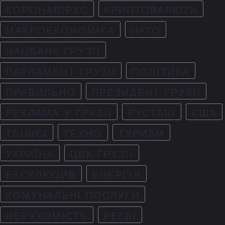
КОРОНАВІРУС
КРИПТОВАЛЮТИ
МАКРОЕКОНОМІКА
НАТО
НАЦБАНК ГРУЗІЇ
ПАРЛАМЕНТ ГРУЗІЇ
ПОЛІТИКА
ПРАВИЛЬНО
ПРЕЗИДЕНТ ГРУЗІЇ
РЕКЛАМА У ГРУЗІЇ
РУСТАВІ
США
ТБІЛІСІ
ТЕХНО
ТУРИЗМ
УКРАЇНА
ЦВК ГРУЗІЇ
ЕКСКЛЮЗИВ
ЕНЕРГІЯ
КОМУНАЛЬНІ ПОСЛУГИ
НЕРУХОМІСТЬ
РЕГБІ