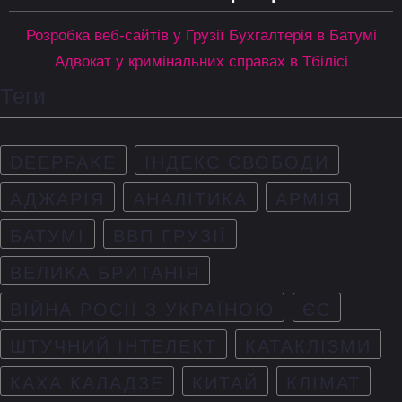
Розробка веб-сайтів у Грузії
Бухгалтерія в Батумі
Адвокат у кримінальних справах в Тбілісі
Теги
DEEPFAKE
ІНДЕКС СВОБОДИ
АДЖАРІЯ
АНАЛІТИКА
АРМІЯ
БАТУМІ
ВВП ГРУЗІЇ
ВЕЛИКА БРИТАНІЯ
ВІЙНА РОСІЇ З УКРАЇНОЮ
ЄС
ШТУЧНИЙ ІНТЕЛЕКТ
КАТАКЛІЗМИ
КАХА КАЛАДЗЕ
КИТАЙ
КЛІМАТ