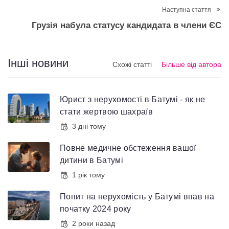
Наступна стаття
Грузія набула статусу кандидата в члени ЄС
Інші новини
Схожі статті
Більше від автора
Юрист з нерухомості в Батумі - як не
стати жертвою шахраїв
3 дні тому
Повне медичне обстеження вашої
дитини в Батумі
1 рік тому
Попит на нерухомість у Батумі впав на
початку 2024 року
2 роки назад