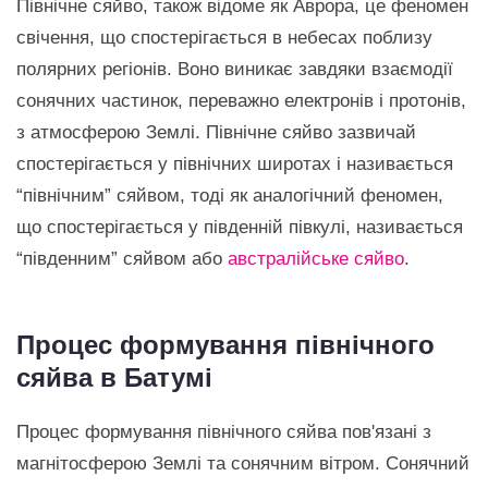
Північне сяйво, також відоме як Аврора, це феномен
свічення, що спостерігається в небесах поблизу
полярних регіонів. Воно виникає завдяки взаємодії
сонячних частинок, переважно електронів і протонів,
з атмосферою Землі. Північне сяйво зазвичай
спостерігається у північних широтах і називається
“північним” сяйвом, тоді як аналогічний феномен,
що спостерігається у південній півкулі, називається
“південним” сяйвом або
австралійське сяйво
.
Процес формування північного
сяйва в Батумі
Процес формування північного сяйва пов'язані з
магнітосферою Землі та сонячним вітром. Сонячний