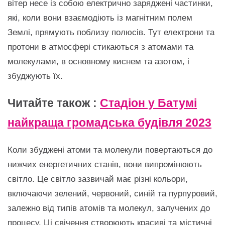
вітер несе із собою електрично заряджені частинки,
які, коли вони взаємодіють із магнітним полем
Землі, прямують поблизу полюсів. Тут електрони та
протони в атмосфері стикаються з атомами та
молекулами, в основному киснем та азотом, і
збуджують їх.
Читайте також :
Стадіон у Батумі
найкраща громадська будівля 2023
Коли збуджені атоми та молекули повертаються до
нижчих енергетичних станів, вони випромінюють
світло. Це світло зазвичай має різні кольори,
включаючи зелений, червоний, синій та пурпуровий,
залежно від типів атомів та молекул, залучених до
процесу. Ці свічення створюють красиві та містичні