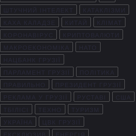
ШТУЧНИЙ ІНТЕЛЕКТ
КАТАКЛІЗМИ
КАХА КАЛАДЗЕ
КИТАЙ
КЛІМАТ
КОРОНАВІРУС
КРИПТОВАЛЮТИ
МАКРОЕКОНОМІКА
НАТО
НАЦБАНК ГРУЗІЇ
ПАРЛАМЕНТ ГРУЗІЇ
ПОЛІТИКА
ПРАВИЛЬНО
ПРЕЗИДЕНТ ГРУЗІЇ
РЕКЛАМА У ГРУЗІЇ
РУСТАВІ
США
ТБІЛІСІ
ТЕХНО
ТУРИЗМ
УКРАЇНА
ЦВК ГРУЗІЇ
ЕКСКЛЮЗИВ
ЕНЕРГІЯ