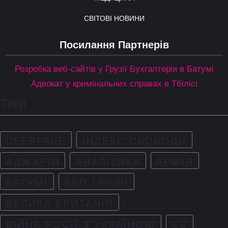
СВІТОВІ НОВИНИ
Посилання Партнерів
Розробка веб-сайтів у Грузії
Бухгалтерія в Батумі
Адвокат у кримінальних справах в Тбілісі
Теги
DEEPFAKE
ІНДЕКС СВОБОДИ
АДЖАРІЯ
АНАЛІТИКА
АРМІЯ
БАТУМІ
ВВП ГРУЗІЇ
ВЕЛИКА БРИТАНІЯ
ВІЙНА РОСІЇ З УКРАЇНОЮ
ЄС