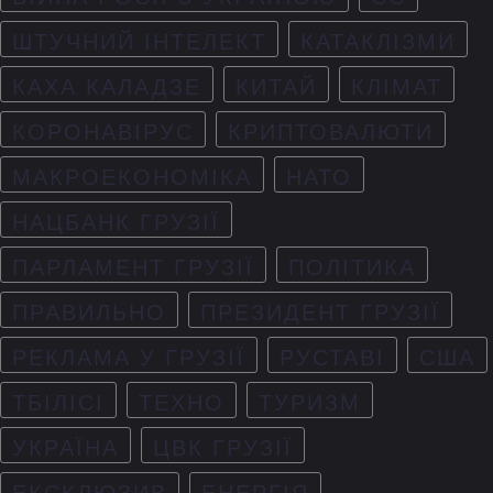
ШТУЧНИЙ ІНТЕЛЕКТ
КАТАКЛІЗМИ
КАХА КАЛАДЗЕ
КИТАЙ
КЛІМАТ
КОРОНАВІРУС
КРИПТОВАЛЮТИ
МАКРОЕКОНОМІКА
НАТО
НАЦБАНК ГРУЗІЇ
ПАРЛАМЕНТ ГРУЗІЇ
ПОЛІТИКА
ПРАВИЛЬНО
ПРЕЗИДЕНТ ГРУЗІЇ
РЕКЛАМА У ГРУЗІЇ
РУСТАВІ
США
ТБІЛІСІ
ТЕХНО
ТУРИЗМ
УКРАЇНА
ЦВК ГРУЗІЇ