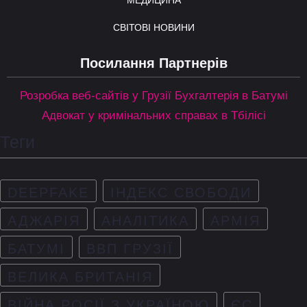
СВІТОВІ НОВИНИ
Посилання Партнерів
Розробка веб-сайтів у Грузії
Бухгалтерія в Батумі
Адвокат у кримінальних справах в Тбілісі
Теги
DEEPFAKE
ІНДЕКС СВОБОДИ
АДЖАРІЯ
АНАЛІТИКА
АРМІЯ
БАТУМІ
ВВП ГРУЗІЇ
ВЕЛИКА БРИТАНІЯ
ВІЙНА РОСІЇ З УКРАЇНОЮ
ЄС