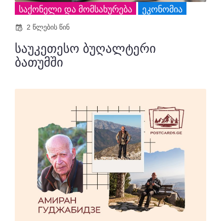
ᲡᲐᲥᲝᲜᲔᲚᲘ ᲓᲐ ᲛᲝᲛᲡᲐᲮᲣᲠᲔᲑᲐ
ᲔᲙᲝᲜᲝᲛᲘᲐ
2 წლების წინ
საუკეთესო ბუღალტერი
ბათუმში