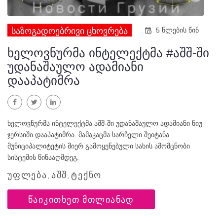
ᲡᲐᲖᲝᲒᲐᲓᲝᲔᲑᲠᲘᲕᲘ ᲪᲮᲝᲕᲠᲔᲑᲐ
5 წლების წინ
ხელოვნურმა ინტელექტმა #აშშ-ში
უდანაშაულო ადამიანი
დააპატიმრა
ფეისბუქი
Twitter
LinkedIn
ხელოვნურმა ინტელექტმა აშშ-ში უდანაშაულო ადამიანი ნიუ
ჯერსიში დააპატიმრა. მამაკაცმა სარჩელი შეიტანა
მუნიციპალიტეტის მიერ გამოყენებული სახის ამომცნობი
სისტემის წინააღმდეგ.
ᲣᲤᲚᲔᲑᲐ
ᲐᲨᲨ
ᲢᲔᲥᲜᲝ
,
,
ᲬᲐᲘᲙᲘᲗᲮᲔᲗ ᲛᲗᲚᲘᲐᲜᲐᲓ