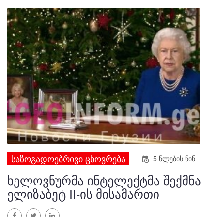
ᲡᲐᲖᲝᲒᲐᲓᲝᲔᲑᲠᲘᲕᲘ ᲪᲮᲝᲕᲠᲔᲑᲐ
5 წლების წინ
ხელოვნურმა ინტელექტმა შექმნა
ელიზაბეტ II-ის მისამართი
ფეისბუქი
Twitter
LinkedIn