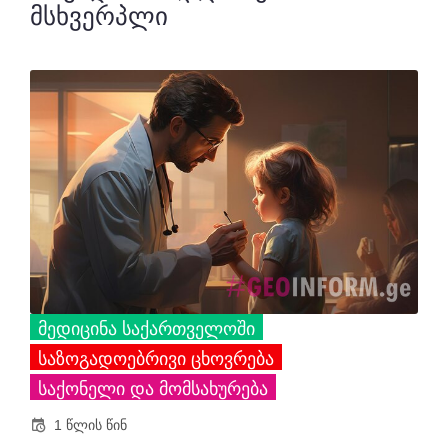
მსხვერპლი
ᲛᲔᲓᲘᲪᲘᲜᲐ ᲡᲐᲥᲐᲠᲗᲕᲔᲚᲝᲨᲘ
ᲡᲐᲖᲝᲒᲐᲓᲝᲔᲑᲠᲘᲕᲘ ᲪᲮᲝᲕᲠᲔᲑᲐ
ᲡᲐᲥᲝᲜᲔᲚᲘ ᲓᲐ ᲛᲝᲛᲡᲐᲮᲣᲠᲔᲑᲐ
1 წლის წინ