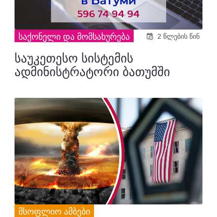
ᲡᲐᲥᲝᲜᲔᲚᲘ ᲓᲐ ᲛᲝᲛᲡᲐᲮᲣᲠᲔᲑᲐ
2 წლების წინ
საუკეთესო სისტემის
ადმინისტრატორი ბათუმში
ᲛᲡᲝᲤᲚᲘᲝ ᲐᲛᲑᲔᲑᲘ