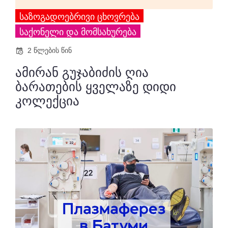
ᲡᲐᲖᲝᲒᲐᲓᲝᲔᲑᲠᲘᲕᲘ ᲪᲮᲝᲕᲠᲔᲑᲐ
ᲡᲐᲥᲝᲜᲔᲚᲘ ᲓᲐ ᲛᲝᲛᲡᲐᲮᲣᲠᲔᲑᲐ
2 წლების წინ
ამირან გუჯაბიძის ღია
ბარათების ყველაზე დიდი
კოლექცია