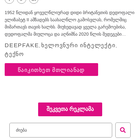
1952 წლიდან ყოველწლიურად დიდი ბრიტანეთის დედოფალი
ელიზაბეტ II ამზადებს საახალწლო გამოსვლას, რომელშიც
მიმართავს თავის ხალხს. მიუხედავად ყველა გარემოებისა,
დედოფალმა მიულოცა და აღნიშნა 2020 წლის შედეგები…
DEEPFAKE
ᲮᲔᲚᲝᲕᲜᲣᲠᲘ ᲘᲜᲢᲔᲚᲔᲥᲢᲘ
,
,
ᲢᲔᲥᲜᲝ
ᲬᲐᲘᲙᲘᲗᲮᲔᲗ ᲛᲗᲚᲘᲐᲜᲐᲓ
ᲨᲔᲙᲕᲔᲗᲐ ᲠᲔᲙᲚᲐᲛᲐ