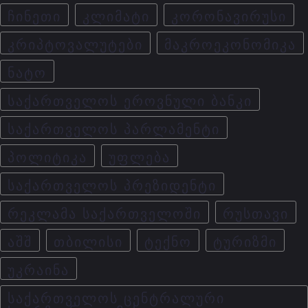
ᲩᲘᲜᲔᲗᲘ
ᲙᲚᲘᲛᲐᲢᲘ
ᲙᲝᲠᲝᲜᲐᲕᲘᲠᲣᲡᲘ
ᲙᲠᲘᲞᲢᲝᲕᲐᲚᲣᲢᲔᲑᲘ
ᲛᲐᲙᲠᲝᲔᲙᲝᲜᲝᲛᲘᲙᲐ
ᲜᲐᲢᲝ
ᲡᲐᲥᲐᲠᲗᲕᲔᲚᲝᲡ ᲔᲠᲝᲕᲜᲣᲚᲘ ᲑᲐᲜᲙᲘ
ᲡᲐᲥᲐᲠᲗᲕᲔᲚᲝᲡ ᲞᲐᲠᲚᲐᲛᲔᲜᲢᲘ
ᲞᲝᲚᲘᲢᲘᲙᲐ
ᲣᲤᲚᲔᲑᲐ
ᲡᲐᲥᲐᲠᲗᲕᲔᲚᲝᲡ ᲞᲠᲔᲖᲘᲓᲔᲜᲢᲘ
ᲠᲔᲙᲚᲐᲛᲐ ᲡᲐᲥᲐᲠᲗᲕᲔᲚᲝᲨᲘ
ᲠᲣᲡᲗᲐᲕᲘ
ᲐᲨᲨ
ᲗᲑᲘᲚᲘᲡᲘ
ᲢᲔᲥᲜᲝ
ᲢᲣᲠᲘᲖᲛᲘ
ᲣᲙᲠᲐᲘᲜᲐ
ᲡᲐᲥᲐᲠᲗᲕᲔᲚᲝᲡ ᲪᲔᲜᲢᲠᲐᲚᲣᲠᲘ