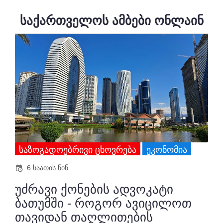
საქართველოს ამბები ონლაინ
ᲡᲐᲖᲝᲒᲐᲓᲝᲔᲑᲠᲘᲕᲘ ᲪᲮᲝᲕᲠᲔᲑᲐ
ᲔᲙᲝᲜᲝᲛᲘᲐ
6 საათის წინ
უძრავი ქონების ადვოკატი
ბათუმში - როგორ ავიცილოთ
თავიდან თაღლითების