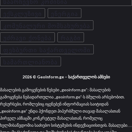
ᲡᲐᲐᲠᲩᲔᲕᲜᲝ ᲙᲝᲛᲘᲡᲘᲐ
ᲔᲥᲡᲙᲚᲣᲖᲘᲕᲘ
ᲔᲜᲔᲠᲒᲘᲐ
ᲙᲝᲛᲣᲜᲐᲚᲣᲠᲘ ᲛᲝᲛᲡᲐᲮᲣᲠᲔᲑᲐ
ᲣᲫᲠᲐᲕᲘ ᲥᲝᲜᲔᲑᲐ
ᲠᲐᲒᲑᲘ
ᲤᲔᲮᲑᲣᲠᲗᲘ ᲡᲐᲥᲐᲠᲗᲕᲔᲚᲝᲨᲘ
ᲡᲐᲛᲐᲠᲗᲚᲘᲐᲜᲝᲑᲐ
2026 © GeoInform.ge – საქართველოს ამბები
მასალების გამოყენების წესები „geoinform.ge“: მასალების
გამოყენება ნებადართულია „geoinform.ge“-ს ბმულის არსებობით.
რესურსები, რომლებიც იყენებენ ინფორმაციას საიტიდან
„geoinform.ge“ უნდა ჰქონდეთ ჰიპერბმული თავად მასალასთან
პირველ აბზაცში კონკრეტულ მასალასთან, რომელიც
ხელმისაწვდომია საძიებო სისტემების ინდექსაციისთვის. მასალები