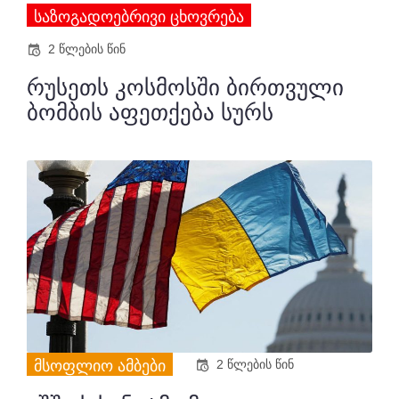
ᲡᲐᲖᲝᲒᲐᲓᲝᲔᲑᲠᲘᲕᲘ ᲪᲮᲝᲕᲠᲔᲑᲐ
2 წლების წინ
რუსეთს კოსმოსში ბირთვული
ბომბის აფეთქება სურს
ᲛᲡᲝᲤᲚᲘᲝ ᲐᲛᲑᲔᲑᲘ
2 წლების წინ