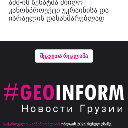
აშშ-ის სენატმა მიიღო
კანონპროექტი უკრაინისა და
ისრაელის დასახმარებლად
ᲨᲔᲙᲕᲔᲗᲐ ᲠᲔᲙᲚᲐᲛᲐ
საქართველოს ამბები ონლაინ
ონლაინ 2026 რუსულ ენაზე.